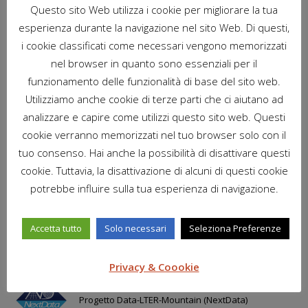
Questo sito Web utilizza i cookie per migliorare la tua
esperienza durante la navigazione nel sito Web. Di questi,
Il progetto internazionale GLORIA (GLobal Observation
i cookie classificati come necessari vengono memorizzati
Research Initiative in Alpine environments) ha l’obiettivo di
nel browser in quanto sono essenziali per il
monitorare e valutare quali sono gli effetti a lungo termine del
funzionamento delle funzionalità di base del sito web.
riscaldamento climatico sugli ecosistemi d’alta quota, con il
coordinamento internazionale dell’Università delle Risorse
Utilizziamo anche cookie di terze parti che ci aiutano ad
Naturali e Scienze della Vita (Vienna). Allo stato attuale i siti
analizzare e capire come utilizzi questo sito web. Questi
monitorati sono oltre 120 sui principali sistemi montuosi del
cookie verranno memorizzati nel tuo browser solo con il
pianeta, due di questi sono in Appennino Centrale (Majella-
tuo consenso. Hai anche la possibilità di disattivare questi
Matese), e vengono studiati e gestiti dal laboratorio di
cookie. Tuttavia, la disattivazione di alcuni di questi cookie
Envirometrica del Dipartimento di Bioscienze e Territorio, con
potrebbe influire sulla tua esperienza di navigazione.
il coordinamento scientifico della prof.ssa Angela Stanisci.
Il Progetto di ricerca GLORIA
Accetta tutto
Solo necessari
Seleziona Preferenze
Privacy & Coookie
PRECEDENTE
Progetto Data-LTER-Mountain (NextData)