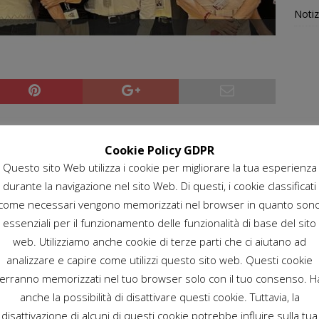
Notiz
SI di Roma dell’
Agenzia Spaziale Italiana
(ASI), si è
ation in High Education & Earth Observation”.
Cookie Policy GDPR
Questo sito Web utilizza i cookie per migliorare la tua esperienza
entini e italiani
, guidati dal Prof. Paolo Gamba e
durante la navigazione nel sito Web. Di questi, i cookie classificati
ASI per la partecipazione al
Modulo didattico ASI
, di durata
come necessari vengono memorizzati nel browser in quanto son
’
Università degli Studi di Pavia
– Dipartimento di
II-UNIPV), nell’ambito dei corsi di laurea magistrale
essenziali per il funzionamento delle funzionalità di base del sito
pacial” e di dottorato “Doctorado en Geomática y Sistemas
web. Utilizziamo anche cookie di terze parti che ci aiutano ad
’Università di Cordoba
.
analizzare e capire come utilizzi questo sito web. Questi cookie
erranno memorizzati nel tuo browser solo con il tuo consenso. H
le
Università del Molise
e dell’
Università degli Studi del
anche la possibilità di disattivare questi cookie. Tuttavia, la
mico italiano presso cui vengono ospitati gli studenti
disattivazione di alcuni di questi cookie potrebbe influire sulla tua