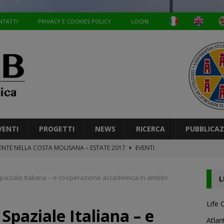
NTATTI
PRIVACY E COOKIES POLICY
LOGIN
VENTI
PROGETTI
NEWS
RICERCA
PUBBLICAZ
NTE NELLA COSTA MOLISANA – ESTATE 2017
EVENTI
A FINALE LIFE MAESTRALE
EVENTI
aziale Italiana – e cooperazione accademica in ambito
L
VI IncontrALI
EVENTI
viXlab – Associazione Lepidotterologica Italiana
EVENTI
Life 
paziale Italiana – e
SEA a UNIMOLvers 2026
A.I EDU SEA
Atlan