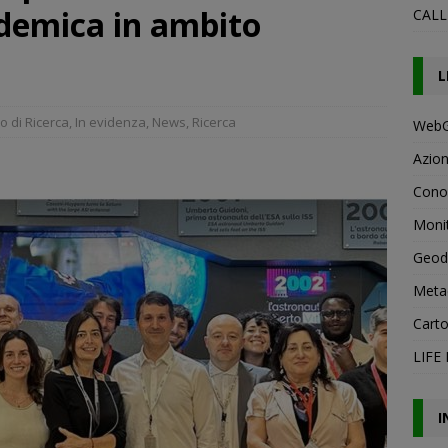
demica in ambito
CALL
Agenzia Spaziale Italiana – e cooperazione accademica in
TI
L
nfitrione del XIII Congresso Italiano di Teriologia- 2024
EVENTI
AJELLA – ALLA SCOPERT DELLA BIODIVERSITA’
DIDATTICA
 di Ricerca
,
In evidenza
,
News
,
Ricerca
WebG
Azion
Conos
Monit
Geod
Meta
Carto
LIFE
I