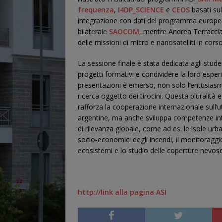
frequenza
,
I4DP_SCIENCE
e
CEOS
basati sul
integrazione con dati del programma europ
bilaterale
SAOCOM
, mentre Andrea Terracc
delle missioni di micro e nanosatelliti in corso
La sessione finale è stata dedicata agli stude
progetti formativi e condividere la loro espe
presentazioni è emerso, non solo l’entusiasm
ricerca oggetto dei tirocini. Questa pluralit
rafforza la cooperazione internazionale sull’util
argentine, ma anche sviluppa competenze inte
di rilevanza globale, come ad es. le isole urban
socio-economici degli incendi, il monitoraggio 
ecosistemi e lo studio delle coperture nevos
http://link alla pagina ASI