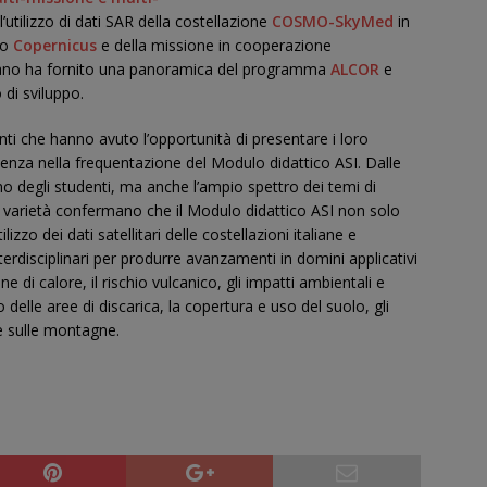
l’utilizzo di dati SAR della costellazione
COSMO-SkyMed
in
eo
Copernicus
e della missione in cooperazione
iano ha fornito una panoramica del programma
ALCOR
e
 di sviluppo.
nti che hanno avuto l’opportunità di presentare i loro
rienza nella frequentazione del Modulo didattico ASI. Dalle
o degli studenti, ma anche l’ampio spettro dei temi di
à e varietà confermano che il Modulo didattico ASI non solo
izzo dei dati satellitari delle costellazioni italiane e
rdisciplinari per produrre avanzamenti in domini applicativi
e di calore, il rischio vulcanico, gli impatti ambientali e
delle aree di discarica, la copertura e uso del suolo, gli
e sulle montagne.