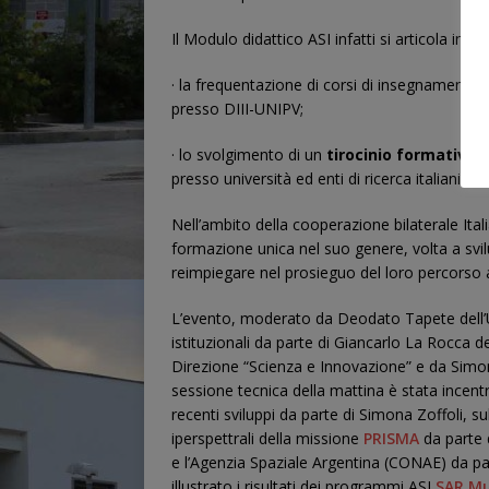
Il Modulo didattico ASI infatti si articola in du
· la frequentazione di corsi di insegnamento 
presso DIII-UNIPV;
· lo svolgimento di un
tirocinio formativo
su
presso università ed enti di ricerca italiani.
Nell’ambito della cooperazione bilaterale Itali
formazione unica nel suo genere, volta a svi
reimpiegare nel prosieguo del loro percorso
L’evento, moderato da Deodato Tapete dell’Uf
istituzionali da parte di Giancarlo La Rocca de
Direzione “Scienza e Innovazione” e da Simon
sessione tecnica della mattina è stata incen
recenti sviluppi da parte di Simona Zoffoli, sul
iperspettrali della missione
PRISMA
da parte d
e l’Agenzia Spaziale Argentina (CONAE) da pa
illustrato i risultati dei programmi ASI
SAR Mu