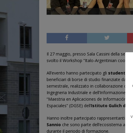
Il 27 maggio, presso Sala Cassini della sede A
svolto il Workshop “Italo-Argentinian cooper
All’evento hanno partecipato gli
studenti arg
beneficiari di borse di studio finanziate dall’
semestrale, realizzato in collaborazione con l
Ingegneria Industriale e dell’Informazione (DI
“Maestria en Aplicaciones de Información Es
Espaciales” (DGSE) dell’
Istituto Gulich
dell
v
Hanno inoltre partecipato rappresentanti del
Sannio
che sono parte dell’ecosistema accade
durante il periodo di formazione.